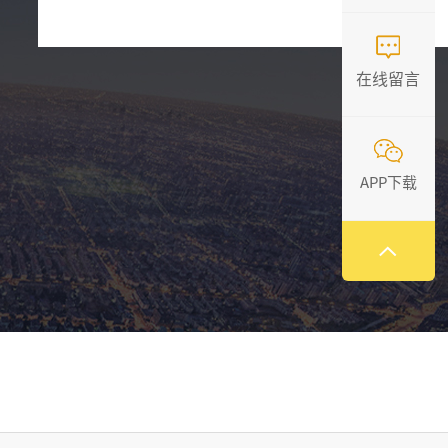
在线留言
APP下载