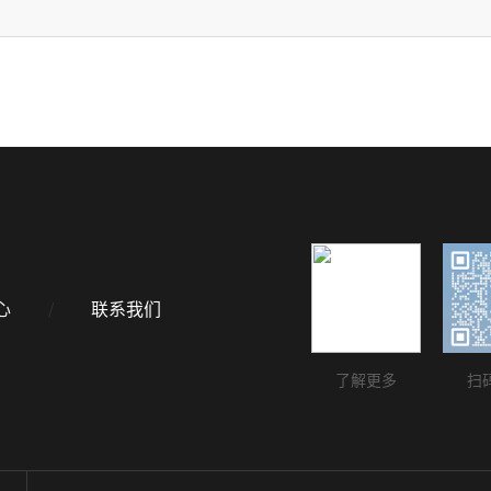
心
联系我们
/
了解更多
扫